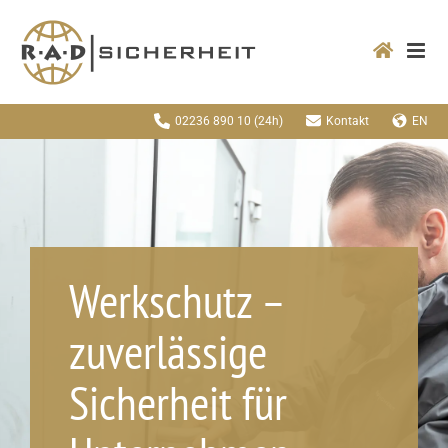
Zum
Inhalt
springen
02236 890 10
(24h)
Kontakt
EN
Werkschutz –
zuverlässige
Sicherheit für