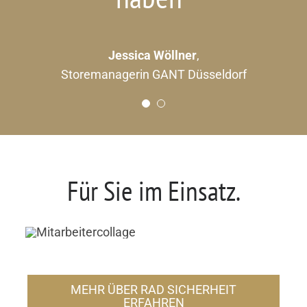
Partner, der mit
seiner
Jessica Wöllner
,
Storemanagerin GANT Düsseldorf
Professionalität und
Menschlichkeit
überzeugt“
Für Sie im Einsatz.
Thomas Bitz
Teamleiter Verwaltung REWE Markt GmbH
MEHR ÜBER RAD SICHERHEIT
ERFAHREN